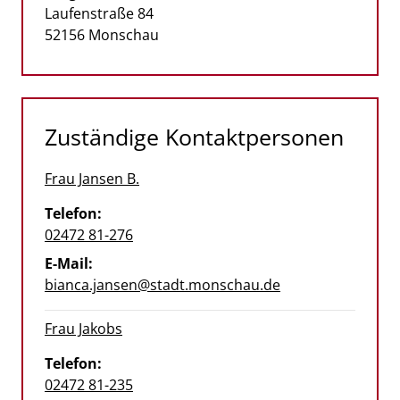
Straße:
Hausnummer:
Laufenstraße
84
PLZ:
Ort:
52156
Monschau
Zuständige Kontaktpersonen
Frau Jansen B.
Telefon:
02472 81-276
E-Mail:
bianca.jansen@stadt.monschau.de
Frau Jakobs
Telefon:
02472 81-235