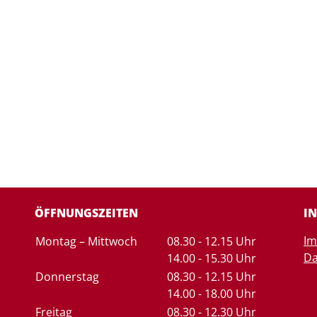
ÖFFNUNGSZEITEN
I
Tag
Zeiten
I
Montag – Mittwoch
08.30 - 12.15 Uhr
Da
14.00 - 15.30 Uhr
Donnerstag
08.30 - 12.15 Uhr
14.00 - 18.00 Uhr
Freitag
08.30 - 12.30 Uhr