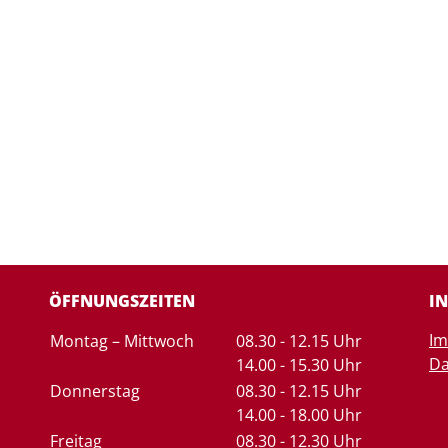
ÖFFNUNGSZEITEN
I
Tag
Zeiten
I
Montag – Mittwoch
08.30 - 12.15 Uhr
Da
14.00 - 15.30 Uhr
Donnerstag
08.30 - 12.15 Uhr
14.00 - 18.00 Uhr
Freitag
08.30 - 12.30 Uhr