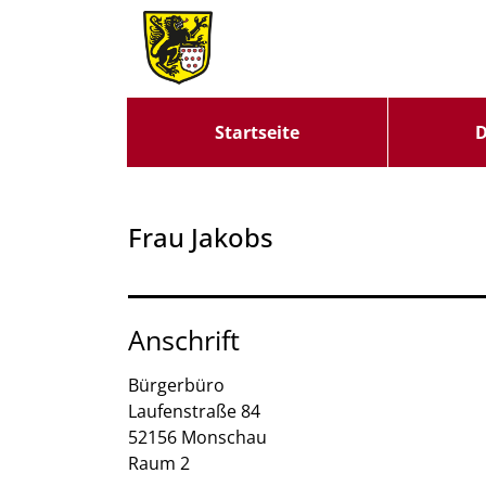
Zum Header
Zum Hauptinhalt
Zum Footer
Zum Hauptinhalt springen
Startseite
D
Frau Jakobs
Anschrift
Bürgerbüro
Laufenstraße
84
52156
Monschau
Raum 2